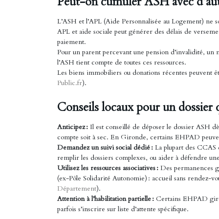
Peut-on cumuler ASH avec d’autr
L’ASH et l’APL (Aide Personnalisée au Logement) ne so
APL et aide sociale peut générer des délais de versement
paiement.
Pour un parent percevant une pension d’invalidité, un 
l’ASH tient compte de toutes ces ressources.
Les biens immobiliers ou donations récentes peuvent êt
Public.fr
).
Conseils locaux pour un dossier
Anticipez :
Il est conseillé de déposer le dossier ASH dè
compte soit à sec. En Gironde, certains EHPAD peuvent 
Demandez un suivi social dédié :
La plupart des CCAS 
remplir les dossiers complexes, ou aider à défendre u
Utilisez les ressources associatives :
Des permanences gra
(ex-Pôle Solidarité Autonomie) : accueil sans rendez-v
Département
).
Attention à l’habilitation partielle :
Certains EHPAD girond
parfois s’inscrire sur liste d’attente spécifique.