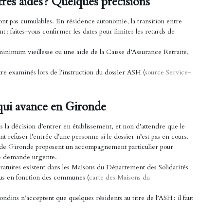
es aides ? Quelques précisions
nt pas cumulables. En résidence autonomie, la transition entre
 : faites-vous confirmer les dates pour limiter les retards de
minimum vieillesse ou une aide de la Caisse d’Assurance Retraite,
re examinés lors de l’instruction du dossier ASH (
source Service-
 qui avance en Gironde
s la décision d’entrer en établissement, et non d’attendre que le
refuser l’entrée d’une personne si le dossier n’est pas en cours.
de Gironde proposent un accompagnement particulier pour
ne demande urgente.
tuites existent dans les Maisons du Département des Solidarités
ous en fonction des communes (
carte des Maisons du
ins n’acceptent que quelques résidents au titre de l’ASH : il faut