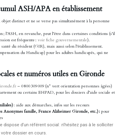
le cumul ASH/APA en établissement
 objet distinct et ne se verse pas simultanément à la personne
 ; l’ASH, en revanche, peut l’être dans certaines conditions (s’il
ession est fréquente :
voir fiche gouvernementale
).
santé du résident (GIR), mais aussi selon l’établissement.
mpensation du Handicap) pour les adultes handicapés, qui ne
locales et numéros utiles en Gironde
ironde.fr
– 0 800 309 009 (n° vert orientation personnes âgées)
rtement ou certains EHPAD, pour les dossiers d’aide sociale et
liales)
: aide aux démarches, infos sur les recours
s Anonymes famille, France Alzheimer Gironde, etc.) :
pour
es
spose d’un référent social : n’hésitez pas à le solliciter
votre dossier en cours.