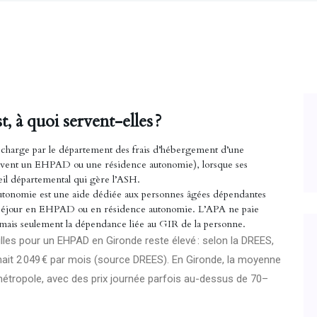
 à quoi servent-elles ?
n charge par le département des frais d’hébergement d’une
souvent un EHPAD ou une résidence autonomie), lorsque ses
seil départemental qui gère l’ASH.
’autonomie est une aide dédiée aux personnes âgées dépendantes
r séjour en EHPAD ou en résidence autonomie. L’APA ne paie
 mais seulement la dépendance liée au GIR de la personne.
illes pour un EHPAD en Gironde reste élevé : selon la DREES,
it 2 049 € par mois (
source DREES
). En Gironde, la moyenne
métropole, avec des prix journée parfois au-dessus de 70–