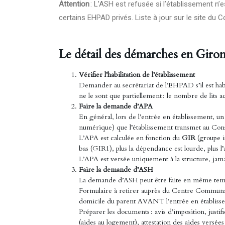
Attention
: L’ASH est refusée si l’établissement n’e
certains EHPAD privés. Liste à jour sur le site du 
Le détail des démarches en Giron
Vérifier l’habilitation de l’établissement
Demander au secrétariat de l’EHPAD s’il est habi
ne le sont que partiellement : le nombre de lits a
Faire la demande d’APA
En général, lors de l’entrée en établissement, un 
numérique) que l’établissement transmet au Cons
L’APA est calculée en fonction du
GIR
(groupe i
bas (GIR1), plus la dépendance est lourde, plus l’
L’APA est versée uniquement à la structure, jam
Faire la demande d’ASH
La demande d’ASH peut être faite en même temps,
Formulaire à retirer auprès du Centre Communal
domicile du parent AVANT l’entrée en établiss
Préparer les documents : avis d’imposition, justifi
(aides au logement), attestation des aides versée