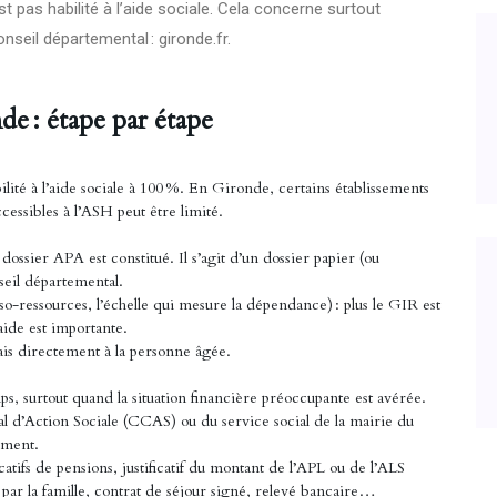
st pas habilité à l’aide sociale. Cela concerne surtout
Conseil départemental :
gironde.fr
.
de : étape par étape
lité à l’aide sociale à 100 %. En Gironde, certains établissements
ccessibles à l’ASH peut être limité.
dossier APA est constitué. Il s’agit d’un dossier papier (ou
eil départemental.
so-ressources, l’échelle qui mesure la dépendance) : plus le GIR est
aide est importante.
ais directement à la personne âgée.
 surtout quand la situation financière préoccupante est avérée.
 d’Action Sociale (CCAS) ou du service social de la mairie du
ement.
catifs de pensions, justificatif du montant de l’APL ou de l’ALS
s par la famille, contrat de séjour signé, relevé bancaire…