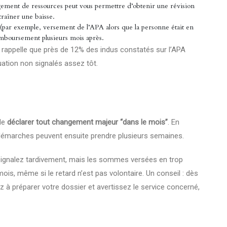
ment de ressources peut vous permettre d’obtenir une révision
traîner une baisse.
par exemple, versement de l’APA alors que la personne était en
emboursement plusieurs mois après.
) rappelle que près de 12% des indus constatés sur l’APA
ation non signalés assez tôt.
 de
déclarer tout changement majeur “dans le mois”
. En
s démarches peuvent ensuite prendre plusieurs semaines.
 signalez tardivement, mais les sommes versées en trop
ois, même si le retard n’est pas volontaire. Un conseil : dès
 préparer votre dossier et avertissez le service concerné,