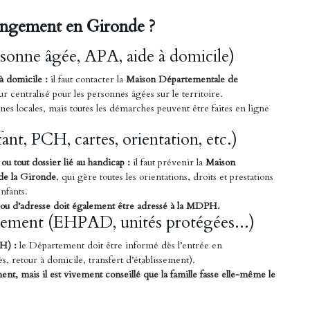
angement en Gironde ?
sonne âgée, APA, aide à domicile)
à domicile :
il faut contacter la
Maison Départementale de
eur centralisé pour les personnes âgées sur le territoire.
nnes locales, mais toutes les démarches peuvent être faites en ligne
ant, PCH, cartes, orientation, etc.)
u tout dossier lié au handicap :
il faut prévenir la
Maison
e la Gironde
, qui gère toutes les orientations, droits et prestations
nfants.
ou d’adresse doit également être adressé à la MDPH.
sement (EHPAD, unités protégées...)
H) :
le Département doit être informé dès l’entrée en
, retour à domicile, transfert d’établissement).
nt, mais il est vivement conseillé que la famille fasse elle-même le