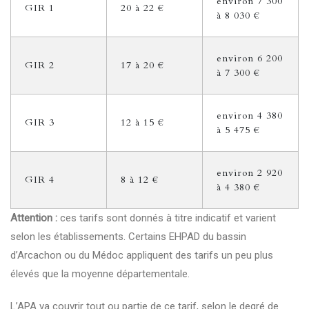
environ 7 300
GIR 1
20 à 22 €
à 8 030 €
environ 6 200
GIR 2
17 à 20 €
à 7 300 €
environ 4 380
GIR 3
12 à 15 €
à 5 475 €
environ 2 920
GIR 4
8 à 12 €
à 4 380 €
Attention :
ces tarifs sont donnés à titre indicatif et varient
selon les établissements. Certains EHPAD du bassin
d’Arcachon ou du Médoc appliquent des tarifs un peu plus
élevés que la moyenne départementale.
L’APA va couvrir tout ou partie de ce tarif, selon le degré de