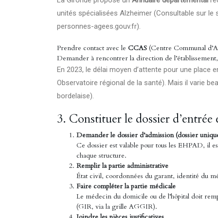
La Gironde propose un
Annuaire départemental
re
unités spécialisées Alzheimer (Consultable sur le
personnes-agees.gouv.fr
).
Prendre contact avec le
CCAS
(Centre Communal d’Acti
Demander à rencontrer la direction de l’établissement, f
En 2023, le délai moyen d’attente pour une place e
Observatoire régional de la santé). Mais il varie 
bordelaise).
3. Constituer le dossier d’entrée
Demander le dossier d’admission (dossier unique
Ce dossier est valable pour tous les EHPAD, il e
chaque structure.
Remplir la partie administrative
État civil, coordonnées du garant, identité du 
Faire compléter la partie médicale
Le médecin du domicile ou de l’hôpital doit rem
(GIR, via la grille AGGIR).
Joindre les pièces justificatives