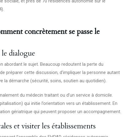
ide sociale, et près de 70 résidences autonomie sur le
).
comment concrètement se passe le
r le dialogue
en abordant le sujet. Beaucoup redoutent la perte du
t de préparer cette discussion, d'impliquer la personne autant
ve la démarche (sécurité, soins, soutien au quotidien).
gnalement du médecin traitant ou d’un service à domicile.
italisation) qui initie l’orientation vers un établissement. En
entation gériatrique qui peuvent proposer un accompagnement.
ales et visiter les établissements