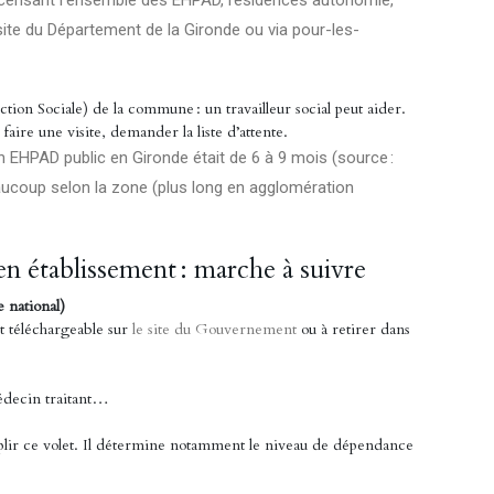
censant l’ensemble des EHPAD, résidences autonomie,
 site du Département de la Gironde ou via
pour-les-
on Sociale) de la commune : un travailleur social peut aider.
aire une visite, demander la liste d’attente.
n EHPAD public en Gironde était de 6 à 9 mois (source :
beaucoup selon la zone (plus long en agglomération
 en établissement : marche à suivre
 national)
st téléchargeable sur
le site du Gouvernement
ou à retirer dans
médecin traitant…
plir ce volet. Il détermine notamment le niveau de dépendance