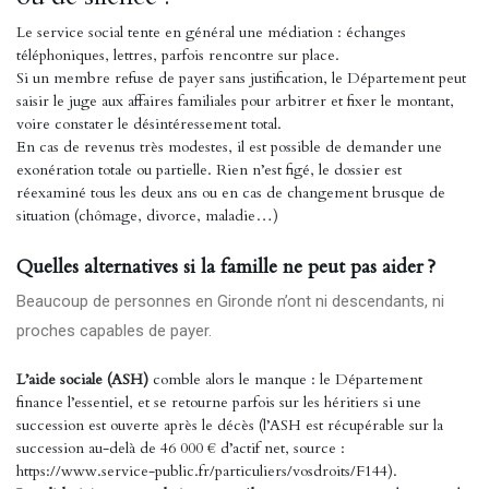
Le service social tente en général une médiation : échanges
téléphoniques, lettres, parfois rencontre sur place.
Si un membre refuse de payer sans justification, le Département peut
saisir le juge aux affaires familiales pour arbitrer et fixer le montant,
voire constater le désintéressement total.
En cas de revenus très modestes, il est possible de demander une
exonération totale ou partielle. Rien n’est figé, le dossier est
réexaminé tous les deux ans ou en cas de changement brusque de
situation (chômage, divorce, maladie…)
Quelles alternatives si la famille ne peut pas aider ?
Beaucoup de personnes en Gironde n’ont ni descendants, ni
proches capables de payer.
L’aide sociale (ASH)
comble alors le manque : le Département
finance l’essentiel, et se retourne parfois sur les héritiers si une
succession est ouverte après le décès (l’ASH est récupérable sur la
succession au-delà de 46 000 € d’actif net, source :
https://www.service-public.fr/particuliers/vosdroits/F144).