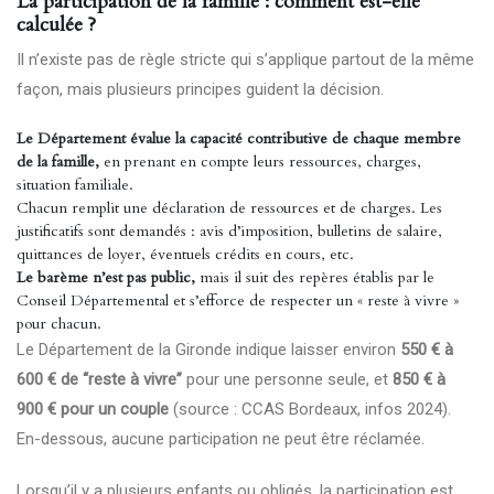
La participation de la famille : comment est-elle
calculée ?
Il n’existe pas de règle stricte qui s’applique partout de la même
façon, mais plusieurs principes guident la décision.
Le Département évalue la capacité contributive de chaque membre
de la famille,
en prenant en compte leurs ressources, charges,
situation familiale.
Chacun remplit une déclaration de ressources et de charges. Les
justificatifs sont demandés : avis d’imposition, bulletins de salaire,
quittances de loyer, éventuels crédits en cours, etc.
Le barème n’est pas public,
mais il suit des repères établis par le
Conseil Départemental et s’efforce de respecter un « reste à vivre »
pour chacun.
Le Département de la Gironde indique laisser environ
550 € à
600 € de “reste à vivre”
pour une personne seule, et
850 € à
900 € pour un couple
(source : CCAS Bordeaux, infos 2024).
En-dessous, aucune participation ne peut être réclamée.
Lorsqu’il y a plusieurs enfants ou obligés, la participation est