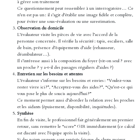
à gérer son traitement
Ce questionnement peut ressembler à un interrogatoire… Ce
n’en est pas un : il s’agit d’établir une image fidèle et complète,
pour éviter une sous-évaluation ou une surestimation.
Observation du domicile
L’évaluateur visite les pièces de vie avec l’accord de la
personne concernée. Il vérifie la sécurité : tapis, escaliers, salle
de bain, présence d’équipements d’aide (rehausseur,
déambulateur…).
Il s’intéresse aussi à la composition du foyer (vit-on seul ? avec
un proche ? y a-t-il des passages réguliers d’aides ?)
Entretien sur les besoins et attentes
L’évaluateur s’informe sur les besoins et envies : “Voulez-vous
rester vivre ici ?”, “Acceptez-vous des aides ?”, “Qu’est-ce qui
vous pose le plus de soucis aujourd’hui ?”
Ce moment permet aussi d’aborder la relation avec les proches
et les aidants (épuisement, disponibilité, inquiétudes).
Synthèse
En fin de visite, le professionnel fait généralement un premier
retour, sans remettre le “score” GIR immédiatement (ce calcul
est discuté avec l’équipe après la visite).
Si des points urgents sont repérés (risque de chute majeur,