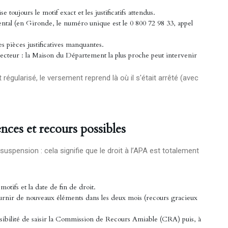
se toujours le motif exact et les justificatifs attendus.
tal (en Gironde, le numéro unique est le 0 800 72 98 33, appel
 pièces justificatives manquantes.
du secteur : la Maison du Département la plus proche peut intervenir
 régularisé, le versement reprend là où il s'était arrêté (avec
ces et recours possibles
uspension : cela signifie que le droit à l’APA est totalement
otifs et la date de fin de droit.
fournir de nouveaux éléments dans les deux mois (recours gracieux
ossibilité de saisir la Commission de Recours Amiable (CRA) puis, à