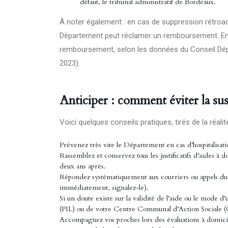
défaut, le tribunal administratif de Bordeaux.
À noter également : en cas de suppression rétroacti
Département peut réclamer un remboursement. En
remboursement, selon les données du Conseil Dépa
2023).
Anticiper : comment éviter la su
Voici quelques conseils pratiques, tirés de la réalit
Prévenez très vite le Département en cas d’hospitalisa
Rassemblez et conservez tous les justificatifs d’aides à d
deux ans après.
Répondez systématiquement aux courriers ou appels du 
immédiatement, signalez-le).
Si un doute existe sur la validité de l’aide ou le mode d
(PIL) ou de votre Centre Communal d’Action Sociale 
Accompagnez vos proches lors des évaluations à domicile 