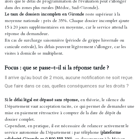
alors que le délai de programmation de l’évaluation peut s’allonger
dans des zones plus rurales (Médoc, Sud-Gironde).
Le taux de dossiers incomplets en Gironde
reste supérieur à la
moyenne nationale : près de 35%. Chaque dossier incomplet ajoute
15 à 20 jours supplémentaires en moyenne, car le service attend la
réponse du demandeur.
En cas de surcharge saisonnière (période de grippe hivernale ou
canicule estivale), les délais peuvent légèrement s’allonger, car les
visites à domicile se multiplient.
Focus : que se passe-t-il si la réponse tarde ?
Il arrive qu’au bout de 2 mois, aucune notification ne soit reçue.
Que faire dans ce cas, quelles conséquences sur les droits ?
Si le délai légal est dépassé sans réponse,
en théorie, le silence du
Département vaut acceptation tacite, ce qui permet de demander une
mise en paiement rétroactive à compter de la date de dépôt du
dossier complet.
Cependant, en pratique, il est nécessaire de relancer activement le
service autonomie du Département : par téléphone (
plateforme
solidarité Gironde au 0 800 555 330
), ou directement à la Maison