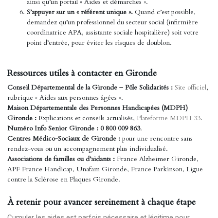
ainsi qu’un portail « Aides et démarches ».
S’appuyer sur un « référent unique ».
Quand c’est possible,
demandez qu’un professionnel du secteur social (infirmière
coordinatrice APA, assistante sociale hospitalière) soit votre
point d’entrée, pour éviter les risques de doublon.
Ressources utiles à contacter en Gironde
Conseil Départemental de la Gironde – Pôle Solidarités :
Site officiel
,
rubrique « Aides aux personnes âgées ».
Maison Départementale des Personnes Handicapées (MDPH)
Gironde :
Explications et conseils actualisés,
Plateforme MDPH 33
.
Numéro Info Senior Gironde :
0 800 009 863
.
Centres Médico-Sociaux de Gironde :
pour une rencontre sans
rendez-vous ou un accompagnement plus individualisé.
Associations de familles ou d’aidants :
France Alzheimer Gironde,
APF France Handicap, Unafam Gironde, France Parkinson, Ligue
contre la Sclérose en Plaques Gironde.
À retenir pour avancer sereinement à chaque étape
Cumuler les aides est parfois nécessaire et légitime pour